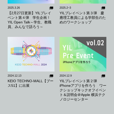
2025.3.26
2025.2~3
【2月27日更新】YILプレイ
YILプレイベント第３弾 慶
ベント第４弾 学生企画！
應理工教員による学部生のた
YIL Open Talk～学生、教職
めのワークショップ
員、みんなで語ろう～
2024.12.13
2024.12.9
KEIO TECHNO-MALL【ブー
YILプレイベント第２弾
ス51】に出展
iPhoneアプリを作ろう ワー
クショップキックオフイベン
ト＆説明会＠Apple 横浜テク
ノロジーセンター