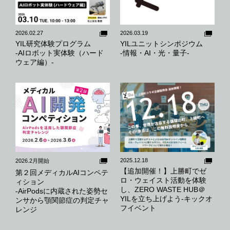
2026.02.27
2026.03.19
YIL研究体験プログラム
YILユニットシンポジウム
-AIロボット実体験（ハード
-情報・AI・光・量子-
ウェア編）-
2025.12.18
2026.2月開始
【追加開催！】上勝町でゼ
第２回メディカルAIコンペテ
ロ・ウェイスト活動を体験
ィション
し、ZERO WASTE HUB＠
-AirPodsに内蔵された姿勢セ
YILを立ち上げよう-キックオ
ンサから顎関節症の判定チャ
フイベント
レンジ