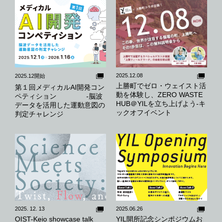
2025.12.08
2025.12開始
上勝町でゼロ・ウェイスト活
第１回メディカルAI開発コン
動を体験し、ZERO WASTE
ペティション -脳波
HUB＠YILを立ち上げよう-キ
データを活用した運動意図の
ックオフイベント
判定チャレンジ
2025. 12. 13
2025.06.26
OIST-Keio showcase talk
YIL開所記念シンポジウムお